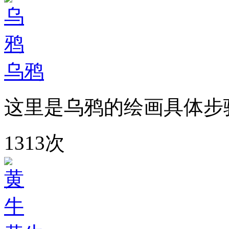
乌鸦
这里是乌鸦的绘画具体步
1313次