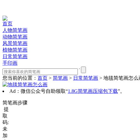
首页
人物简笔画
动物简笔画
风景简笔画
植物简笔画
日常简笔画
手印画
您当前的位置：
首页
>
简笔画
>
日常简笔画
> 地毯简笔画怎么
Ad：微信公众号自助领取“
1.8G简笔画压缩包下载
”。
简笔画步骤
提
取
码:
未
加