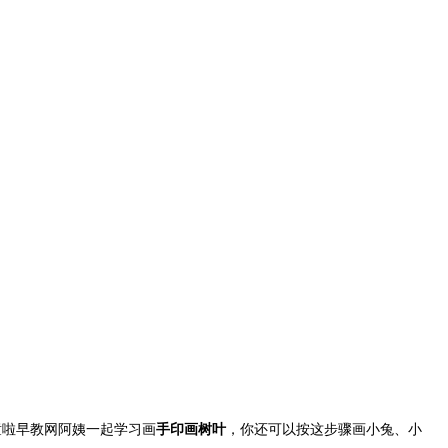
童啦早教网阿姨一起学习画
手印画树叶
，你还可以按这步骤画小兔、小