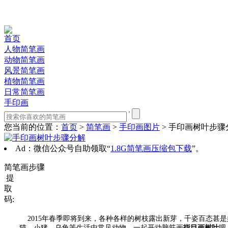
首页
人物简笔画
动物简笔画
风景简笔画
植物简笔画
日常简笔画
手印画
您当前的位置：
首页
>
简笔画
>
手印画图片
> 手印画树叶步骤
Ad：微信公众号自助领取“
1.8G简笔画压缩包下载
”。
简笔画步骤
提
取
码:
2015年春季即将到来，各种各样的树枝露出新芽，千姿百态甚
猫、小猪、乌龟等生活中常见动物，一起开动脑筋画
指目画树叶
吧