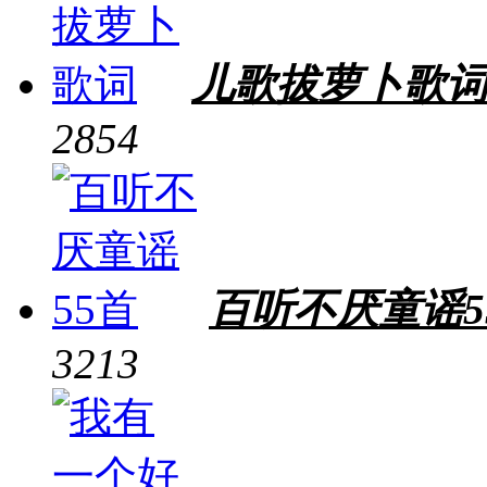
儿歌拔萝卜歌
2854
百听不厌童谣5
3213