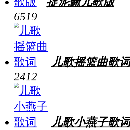
捉泥鳅儿歌版
6519
儿歌摇篮曲歌
2412
儿歌小燕子歌