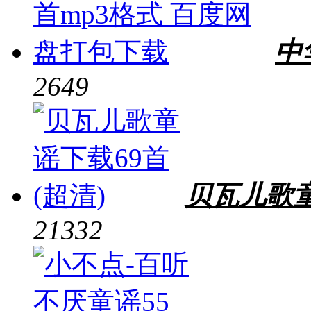
中
2649
贝瓦儿歌童
21332