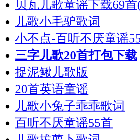
贝瓦儿歌童谣下载69首(
儿歌小毛驴歌词
小不点-百听不厌童谣5
三字儿歌20首打包下载
捉泥鳅儿歌版
20首英语童谣
儿歌小兔子乖乖歌词
百听不厌童谣55首
儿歌拔萝卜歌词