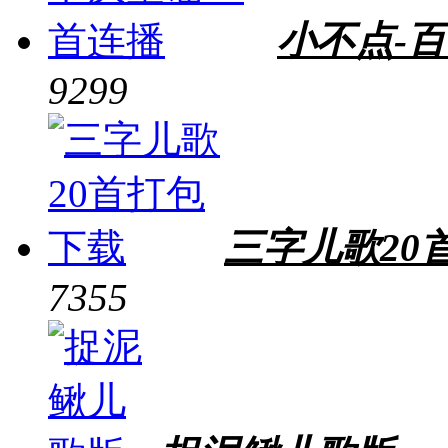
小不点-百
9299
三字儿歌20
7355