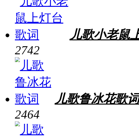
儿歌小老鼠
2742
儿歌鲁冰花歌
2464