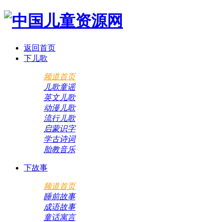
返回首页
下儿歌
频道首页
儿歌童谣
英文儿歌
动漫儿歌
流行儿歌
启蒙识字
学古诗词
胎教音乐
下故事
频道首页
睡前故事
成语故事
童话寓言