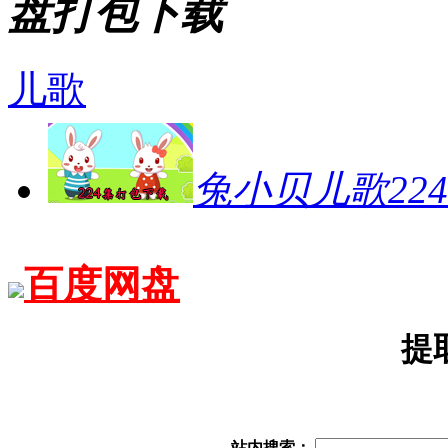
盘打包下载
儿歌
兔小贝儿歌224
百度网盘
提
站内搜索：