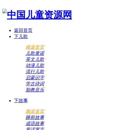
返回首页
下儿歌
频道首页
儿歌童谣
英文儿歌
动漫儿歌
流行儿歌
启蒙识字
学古诗词
胎教音乐
下故事
频道首页
睡前故事
成语故事
童话寓言