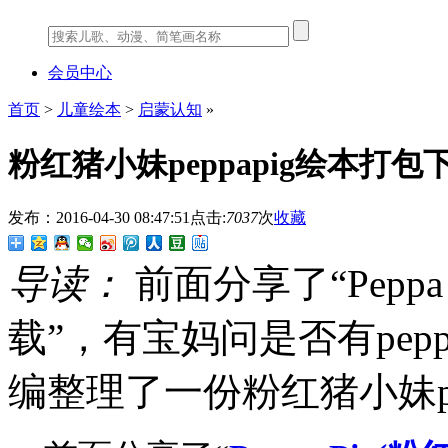
会员中心
首页
>
儿童绘本
>
启蒙认知
»
粉红猪小妹peppapig绘本打包
发布：2016-04-30 08:47:51
点击:
7037
次
收藏
导读：
前面分享了“Pepp
载”，有宝妈问是否有pep
编整理了一份粉红猪小妹pe