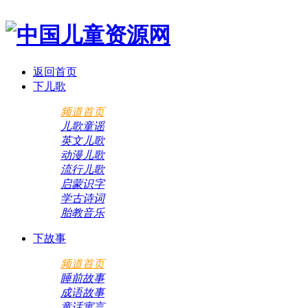
返回首页
下儿歌
频道首页
儿歌童谣
英文儿歌
动漫儿歌
流行儿歌
启蒙识字
学古诗词
胎教音乐
下故事
频道首页
睡前故事
成语故事
童话寓言