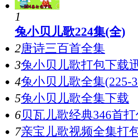
1
兔小贝儿歌224集(全)
2
唐诗三百首全集
3
兔小贝儿歌打包下载
4
兔小贝儿歌全集(225-3
5
兔小贝儿歌全集下载
6
贝瓦儿歌经典346首打
7
亲宝儿歌视频全集打
恭喜