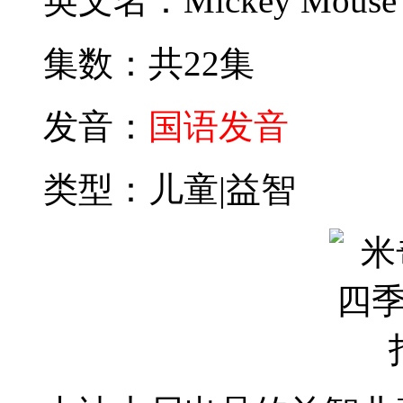
英文名：Mickey Mouse Cl
恭喜
恭喜
恭喜
x
集数：共22集
恭喜
b
恭喜
发音：
国语发音
类型：儿童|益智