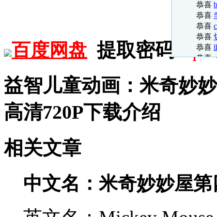
恭喜
b
恭喜
恭喜
恭喜
提取密码:
rq9t
百度网盘
恭喜
恭喜
恭喜
益智儿童动画：米奇妙妙
恭喜
恭喜
恭喜
高清720P下载介绍
恭喜
恭喜
恭喜
相关文章
恭喜
恭喜
恭喜
恭喜
t
中文名：米奇妙妙屋第
恭喜
恭喜
恭喜
t