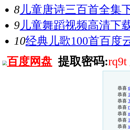
恭喜
8
儿童唐诗三百首全集
恭喜
恭喜
9
儿童舞蹈视频高清下载
恭喜
恭喜
10
经典儿歌100首百度
恭喜
恭喜
恭喜
恭喜
提取密码:
rq9t
百度网盘
恭喜
恭喜
恭喜
恭喜
恭喜
t
恭喜
恭喜
恭喜
t
恭喜
恭喜
恭喜
x