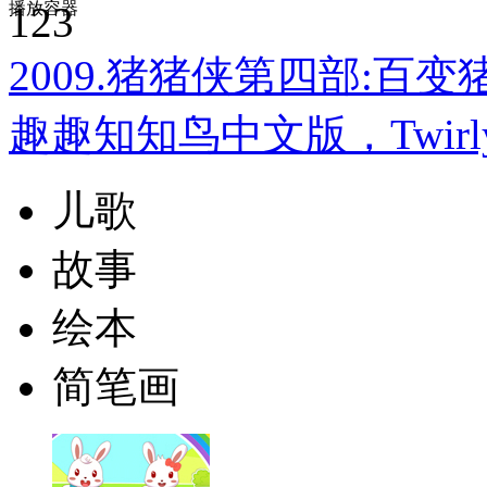
播放容器
123
2009.猪猪侠第四部:百变猪
趣趣知知鸟中文版，Twirly
儿歌
故事
绘本
简笔画