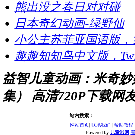
熊出没之春日对对碰
日本奇幻动画-绿野仙
小公主苏菲亚国语版，
趣趣知知鸟中文版，Twi
益智儿童动画：米奇妙妙
集） 高清720P下载网
站内搜索：
网站首页
|
联系我们
|
帮助教程
Powered by
儿童啦网
蜀