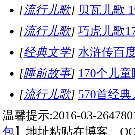
[
流行儿歌
]
贝瓦儿歌 1
[
流行儿歌
]
巧虎儿歌1
[
经典文学
]
水浒传百度
[
睡前故事
]
170个儿
[
流行儿歌
]
570首经
温馨提示:2016-03-26
478
包
】地址粘贴在博客、Q