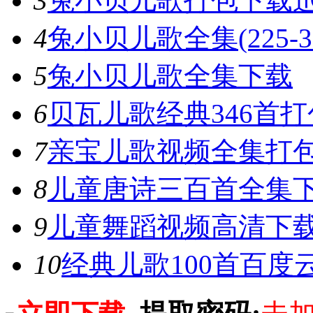
3
兔小贝儿歌打包下载
4
兔小贝儿歌全集(225-3
5
兔小贝儿歌全集下载
6
贝瓦儿歌经典346首打
7
亲宝儿歌视频全集打
8
儿童唐诗三百首全集
恭喜
恭喜
9
儿童舞蹈视频高清下载
恭喜
恭喜
10
经典儿歌100首百度
恭喜
恭喜
恭喜
恭喜