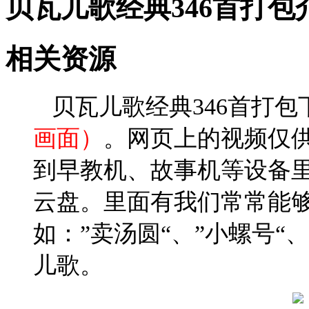
贝瓦儿歌经典346首打包
恭喜
恭喜
恭喜
相关资源
恭喜
恭喜
恭喜
贝瓦儿歌经典346首打包
恭喜
恭喜
画面）
。网页上的视频仅
恭喜
t
恭喜
到早教机、故事机等设备里
恭喜
恭喜
t
云盘。里面有我们常常能
恭喜
恭喜
恭喜
x
如：”卖汤圆“、”小螺号“
恭喜
b
恭喜
儿歌。