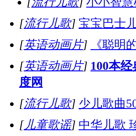
[
流行儿歌
]
小小智慧
[
流行儿歌
]
宝宝巴士儿
[
英语动画片
]
《聪明的
[
英语动画片
]
100本
度网
[
流行儿歌
]
少儿歌曲5
[
儿童歌谣
]
中华儿歌 珍