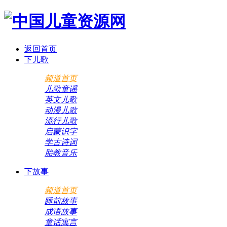
返回首页
下儿歌
频道首页
儿歌童谣
英文儿歌
动漫儿歌
流行儿歌
启蒙识字
学古诗词
胎教音乐
下故事
频道首页
睡前故事
成语故事
童话寓言