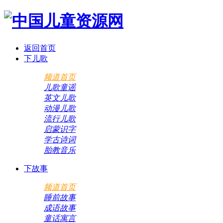
返回首页
下儿歌
频道首页
儿歌童谣
英文儿歌
动漫儿歌
流行儿歌
启蒙识字
学古诗词
胎教音乐
下故事
频道首页
睡前故事
成语故事
童话寓言