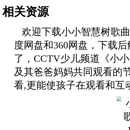
恭喜
相关资源
恭喜
恭喜
恭喜
欢迎下载小小智慧树歌曲大
恭喜
恭喜
度网盘和360网盘，下载
恭喜
恭喜
了，CCTV少儿频道《小小
恭喜
恭喜
t
及其爸爸妈妈共同观看的
恭喜
恭喜
恭喜
t
看,更能使孩子在观看和互
恭喜
恭喜
恭喜
x
恭喜
b
恭喜