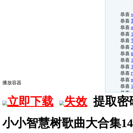
恭喜
恭喜
恭喜
恭喜
恭喜
恭喜
恭喜
恭喜
t
恭喜
恭喜
恭喜
t
恭喜
恭喜
播放容器
恭喜
x
恭喜
b
提取密
立即下载
失效
恭喜
恭喜
恭喜
恭喜
小小智慧树歌曲大合集14
恭喜
恭喜