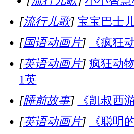
[
流行儿歌
]
小小智慧
[
流行儿歌
]
宝宝巴士儿
[
国语动画片
]
《疯狂动
[
英语动画片
]
疯狂动
1英
[
睡前故事
]
《凯叔西游
[
英语动画片
]
《聪明的