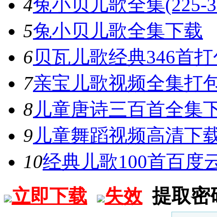
4
兔小贝儿歌全集(225-3
5
兔小贝儿歌全集下载
6
贝瓦儿歌经典346首打
7
亲宝儿歌视频全集打
8
儿童唐诗三百首全集
9
儿童舞蹈视频高清下载
恭喜
10
经典儿歌100首百度
恭喜
恭喜
恭喜
恭喜
提取密
立即下载
失效
恭喜
恭喜