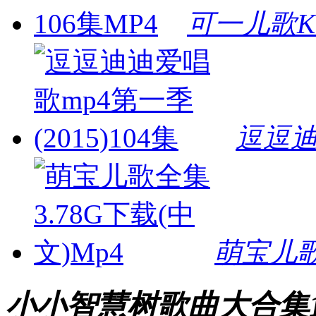
可一儿歌K
逗逗迪
萌宝儿歌
小小智慧树歌曲大合集1