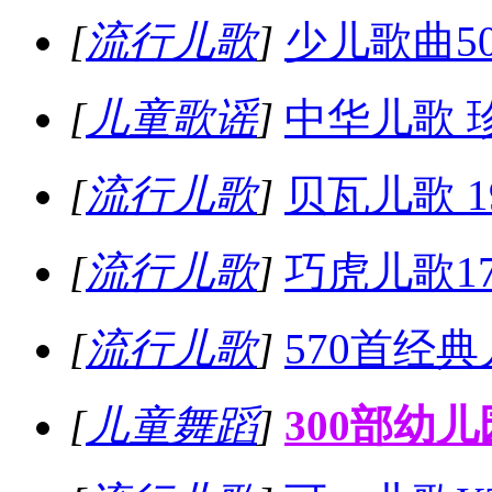
[
流行儿歌
]
少儿歌曲5
[
儿童歌谣
]
中华儿歌 珍
[
流行儿歌
]
贝瓦儿歌 1
[
流行儿歌
]
巧虎儿歌1
[
流行儿歌
]
570首经
[
儿童舞蹈
]
300部幼