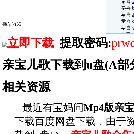
恭喜
x
恭喜
b
恭喜
恭喜
播放容器
恭喜
恭喜
提取密码:
prw
立即下载
恭喜
恭喜
恭喜
恭喜
亲宝儿歌下载到u盘(A部
恭喜
恭喜
恭喜
相关资源
恭喜
恭喜
恭喜
最近有宝妈问
Mp4版亲
恭喜
恭喜
t
下载百度网盘下载，由于
恭喜
恭喜
恭喜
t