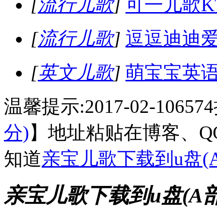
[
流行儿歌
]
可一儿歌KT
[
流行儿歌
]
逗逗迪迪爱唱
[
英文儿歌
]
萌宝宝英语
温馨提示:2017-02-10
657
分)
】地址粘贴在博客、Q
知道
亲宝儿歌下载到u盘(
亲宝儿歌下载到u盘(A部