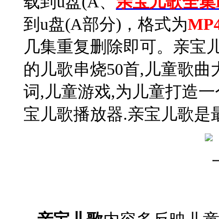
载到u盘(A、
亲宝儿歌全集
恭喜
到u盘(A部分)，格式为
MP
恭喜
恭喜
x
恭喜
b
几集重复删除即可。亲宝儿
恭喜
的儿歌串烧50首,儿童歌曲
词,儿童游戏,为儿童打造
宝儿歌播放器.亲宝儿歌是