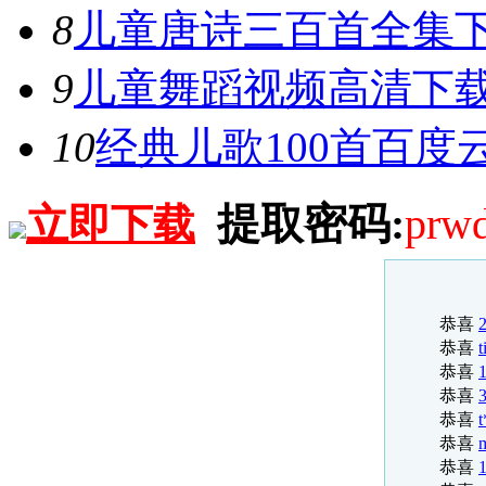
恭喜
8
儿童唐诗三百首全集
恭喜
恭喜
9
儿童舞蹈视频高清下载
恭喜
恭喜
10
经典儿歌100首百度
恭喜
恭喜
恭喜
恭喜
提取密码:
prw
立即下载
恭喜
恭喜
恭喜
恭喜
恭喜
恭喜
t
恭喜
恭喜
恭喜
t
恭喜
恭喜